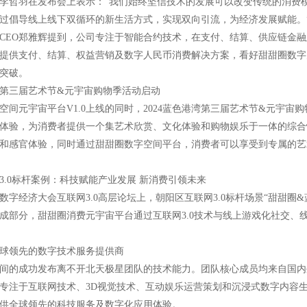
O李哲羽在发布会上表示：“我们始终坚信技术的发展可以改变传统的消费
过倡导线上线下双循环的新生活方式，实现双向引流，为经济发展赋能。
CEO郑雅辉提到，公司专注于智能合约技术，在支付、结算、供应链金
提供支付、结算、权益营销及数字人民币消费解决方案，看好甜甜圈数字
突破。
港湾第三届艺术节&元宇宙购物季活动启动
空间元宇宙平台V1.0上线的同时，2024蓝色港湾第三届艺术节&元宇
体验，为消费者提供一个集艺术欣赏、文化体验和购物娱乐于一体的综合
和感官体验，同时通过甜甜圈数字空间平台，消费者可以享受到专属的艺
3.0标杆案例：科技赋能产业发展 新消费引领未来
数字经济大会互联网3.0高层论坛上，朝阳区互联网3.0标杆场景“甜甜
成部分，甜甜圈消费元宇宙平台通过互联网3.0技术与线上游戏化社交、
球领先的数字技术服务提供商
间的成功发布离不开北天极星团队的技术能力。团队核心成员均来自国内
专注于互联网技术、3D视觉技术、互动娱乐运营策划和沉浸式数字内容生
供全球领先的科技服务及数字化应用体验。