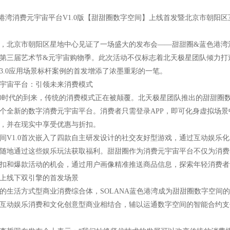
港湾消费元宇宙平台V1.0版【甜甜圈数字空间】上线首发暨北京市朝阳区
月9日，北京市朝阳区星地中心见证了一场盛大的发布会——甜甜圈&蓝色港湾
港湾第三届艺术节&元宇宙购物季。此次活动不仅标志着北天极星团队倾力
3.0应用场景标杆案例的首发增添了浓墨重彩的一笔。
宇宙平台：引领未来消费模式
.0时代的到来，传统的消费模式正在被颠覆。北天极星团队推出的甜甜圈
个全新的数字消费元宇宙平台。消费者只需登录APP，即可化身虚拟场
，并在现实中享受优惠与折扣。
间V1.0首次嵌入了四款自主研发设计的社交友好型游戏，通过互动娱乐
随地通过这些娱乐玩法获取福利。甜甜圈作为消费元宇宙平台不仅为消费
扣和爆款活动的机会，通过用户画像精准推送商品信息，探索年轻消费者
上线下双引擎的首发场景
的生活方式型商业消费综合体，SOLANA蓝色港湾成为甜甜圈数字空间
互动娱乐消费和文化创意型商业相结合，辅以运通数字空间的智能合约支