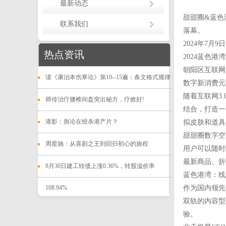
最新动态
甜甜圈&蓝色
联系我们
落幕。
2024年7
热点资讯
2024蓝色
朝阳区互联网
读《康治本伤寒论》第10--15遍：条文格式规律
数字新消费元
随着互联网3
师传治疗腰椎间盘突出秘方，疗效好!
结合，打造一
港影：舆论在绞杀港产片？
拟皮肤和道具
甜甜圈数字空
周星驰：从喜剧之王到回归初心的旅程
用户可以随时
最新商品、折
8月30日建工转债上涨0.36%，转股溢价率
蓝色港湾：线
108.94%
作为国内领先
双轨的内容型
验。