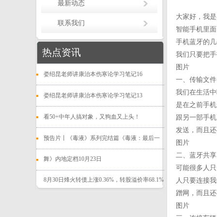
最新动态
大家好，我是
联系我们
智能手机里面
手机蓝牙的几
热点资讯
我们只要把手
图片
娄绍昆老师讲康治本伤寒论学习笔记16
一、传输文件
我们在生活中
娄绍昆老师讲康治本伤寒论学习笔记13
是在之前手机
看50+中年人搞对象，又狗血又上头！
跟另一部手机
发送，而且还
预告片丨《毒液》系列完结篇《毒液：最后一
图片
二、蓝牙共享
舞》内地定档10月23日
可能很多人只
8月30日烽火转债上涨0.36%，转股溢价率68.1%
人只要连接我
蹭网，而且还
图片